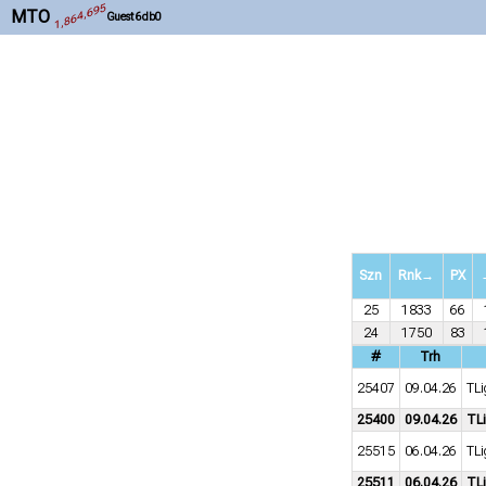
1,864,695
MTO
Guest 6db0
Szn
Rnk→
PX
25
1833
66
24
1750
83
#
Trh
25407
09.04.26
TLi
25400
09.04.26
TL
25515
06.04.26
TLi
25511
06.04.26
TL