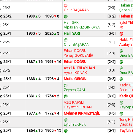
Hakan 
g 25•2
[2-3]
Onur BAŞARAN
Şaban 
ig 25•2
1900
8
1898
8
@
[3-2]
Hakan 
Halil SARI
Eylül Y
g 25•1
[3-2]
Alpaslan KIZGINKAYA
@
ig 25•1
1903
3
2026
3
Halil SARI
[3-0]
@
Hakkı Z
g 25•2
[3-1]
Onur BAŞARAN
Atalay 
Erhan DOĞRU
g 25•1
[2-3]
Yenay GÖKDEMİR
Onur B
ig 25•1
1887
16
1951
16
Erhan DOĞRU
[2-3]
@
Aysel KUBİLAYHAN
g 25•2
[0-3]
Ayşen KONAK
Onur B
ig 25•2
1883
4
1793
4
Mutlu GİRGİN
[0-3]
@
Kadir Ç
g 25•1
[3-0]
Zeynep ÇAM
Feridun 
ig 25•1
1881
2
1734
2
@
[3-0]
Kadir Ç
Aziz KARSLI
g 25•1
[2-3]
Hayrettin ERCAN
Zeynep
ig 25•1
1877
4
1772
4
Mehmet KIRMIZIYEŞİL
[0-3]
@
Tunç HI
g 25•1
[3-1]
Eylül YEKREK
Çağdaş
ig 25•1
1864
13
1903
13
@
[3-1]
Tayfun 