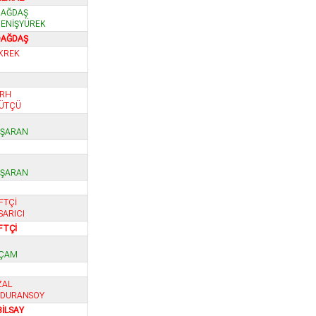
DAĞDAŞ
GENİŞYÜREK
DAĞDAŞ
EKREK
IRH
SÜTÇÜ
AŞARAN
AŞARAN
İFTÇİ
SARICI
İFTÇİ
 ÇAM
ZAL
 DURANSOY
BİLSAY