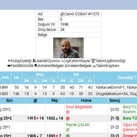
Ad
@Cemil ÖZBAY #1573
Sex
E
Doğum Yıl
1986
Giriş Sezon
24
Belge
⚜️KulüpÜyeliği 🎗️LisanslıOyuncu ⚔️LigKatılımSayısı 🏆TakımLigBirinciliği
👑FerdiBirincilik 🏓AntrenörBelgesi ⚖️HakemBelgesi 🧢TakımKaptanı
Maç
Set
→Rnk
Idx
Oynadığı T
SW
SL
DW
DL
SW
SL
DW
DL
1899
55
16
9
19
7
55
40
71
40
YalıkavakDirmil•1, Yalı
1833
156
18
4
15
9
60
19
53
35
OlugideBodrum•3A, Olug
Szn
@
Rkp
Home
Sonuç
Onur BAŞARAN
Bora TÜ
g 25•2
[2-3]
@
İbrahim
ig 25•2
1915
16
1832
16
@
[1-3]
Bora T
Toprak ÇALAK
Oğuz DE
g 25•1
[3-2]
@
Şükran 
ig 25•1
1908
7
1893
7
@
[3-2]
Özgür 