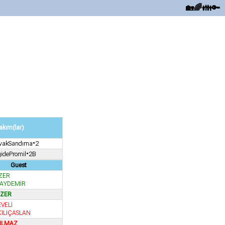
🏡
🌈
👪
🔑
akım(lar)
kavakSandıma•2
idePromil•2B
Guest
ZER
 AYDEMİR
ÜZER
VELİ
KILIÇASLAN
YILMAZ